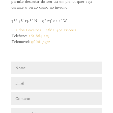
permite desfrutar do seu dia em pleno, quer seja
durante o verão como no inverno.
38° 58′ 13.8″ N – 9° 23′ 02.2″ W
Rua dos Loiceiros – 2665-492 Ericeira
Telefone:
261 864 113
Telemóvel:
966617372