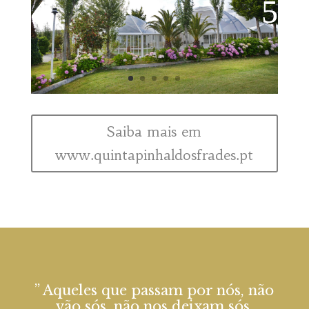
Saiba mais em
www.quintapinhaldosfrades.pt
” Aqueles que passam por nós, não
vão sós, não nos deixam sós.