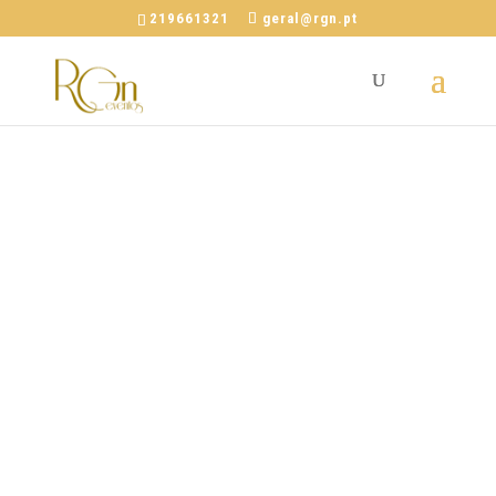
219661321
geral@rgn.pt
Bem-Vindos à Quinta
PINHAL DOS
FRADES
Serviço Personalizado e de
Excelência