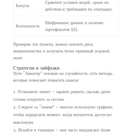
Сравните условия акций, сроки их
Бонусы
действия и требования по отыгрышу
Шифрование данных и наличие
Безопасность
сертификатов SSL
Проверив эти пункты, можно снизить риск
мошенничества и получить более приятный игровой
опыт.
Стратегии и лайфхаки
Хотя “Авиатор” основан на случайности, есть методы,
которые помогают повысить шансы:
Установите лимит – заранее решите, сколько денег
готовы потратить за сессию.
Следите за “пиком” – многие используют графики,
чтобы определить момент, когда множитель достигает
максимума.
Играйте в турнирах – они часто предлагают более