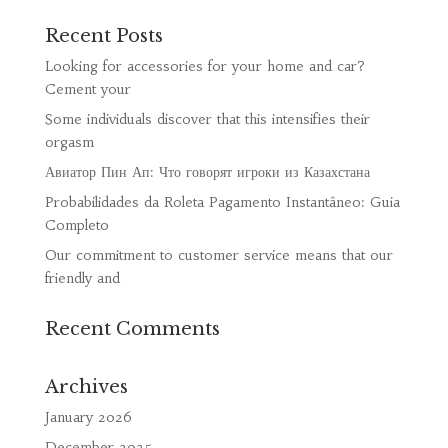
Recent Posts
Looking for accessories for your home and car?
Cement your
Some individuals discover that this intensifies their
orgasm
Авиатор Пин Ап: Что говорят игроки из Казахстана
Probabilidades da Roleta Pagamento Instantâneo: Guia
Completo
Our commitment to customer service means that our
friendly and
Recent Comments
Archives
January 2026
December 2025