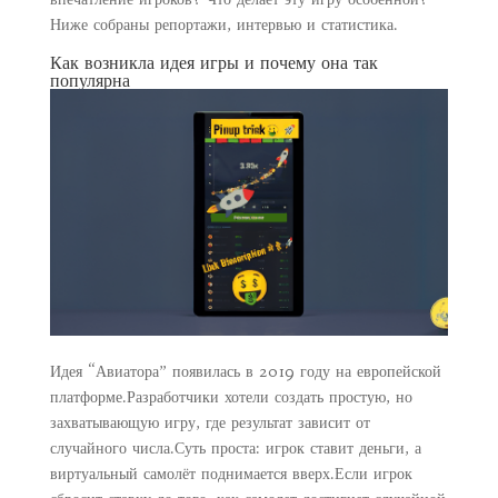
Ниже собраны репортажи, интервью и статистика.
Как возникла идея игры и почему она так
популярна
Идея “Авиатора” появилась в 2019 году на европейской
платформе.Разработчики хотели создать простую, но
захватывающую игру, где результат зависит от
случайного числа.Суть проста: игрок ставит деньги, а
виртуальный самолёт поднимается вверх.Если игрок