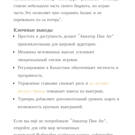
ставлю небольшую часть своего бюджета, но играю
часто.Это позволяет мне сохранять баланс и не
переживать из‑за потерь”.
Ключевые выводы
Простота и доступность делают “Авиатор Пин Ап”
привлекательным для широкой аудитории.
Механика мгновенных выплат усиливает
эмоциональный отклик игроков.
Регулирование в Казахстане обеспечивает честность и
прозрачность.
Управление ставками снижает риск и
на онлайн-
ресурсе бренда
повышает шансы на выигрыш.
Турниры добавляют дополнительный уровень азарта и
возможность крупных выигрышей.
Если вы ещё не попробовали “Авиатор Пин Ап”,
откройте для себя мир мгновенных
выигрышей.Выбирайте надёжное казино, соблюдайте