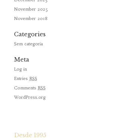
November 2025
November 2018
Categories
Sem categoria
Meta
Log in
Entries
RSS
Comments
RSS
WordPress.org
Desde 1995