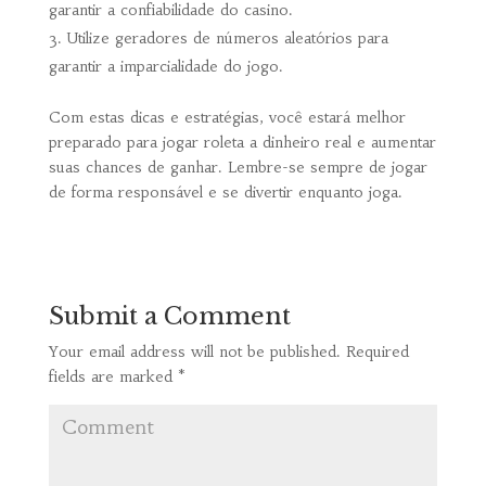
garantir a confiabilidade do casino.
Utilize geradores de números aleatórios para
garantir a imparcialidade do jogo.
Com estas dicas e estratégias, você estará melhor
preparado para jogar roleta a dinheiro real e aumentar
suas chances de ganhar. Lembre-se sempre de jogar
de forma responsável e se divertir enquanto joga.
Submit a Comment
Your email address will not be published.
Required
fields are marked
*