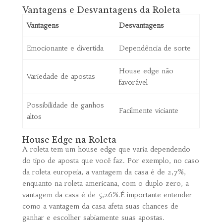
Vantagens e Desvantagens da Roleta
Vantagens
Desvantagens
Emocionante e divertida
Dependência de sorte
House edge não
Variedade de apostas
favorável
Possibilidade de ganhos
Facilmente viciante
altos
House Edge na Roleta
A roleta tem um house edge que varia dependendo
do tipo de aposta que você faz. Por exemplo, no caso
da roleta europeia, a vantagem da casa é de 2,7%,
enquanto na roleta americana, com o duplo zero, a
vantagem da casa é de 5,26%.É importante entender
como a vantagem da casa afeta suas chances de
ganhar e escolher sabiamente suas apostas.