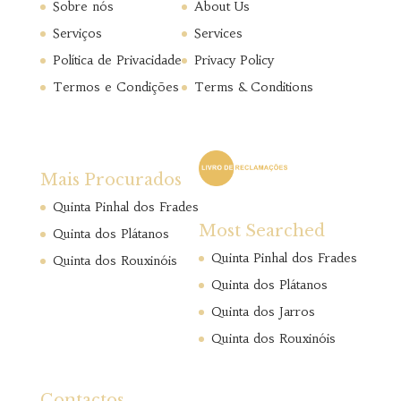
Sobre nós
About Us
Serviços
Services
Política de Privacidade
Privacy Policy
Termos e Condições
Terms & Conditions
Mais Procurados
Quinta Pinhal dos Frades
Most Searched
Quinta dos Plátanos
Quinta Pinhal dos Frades
Quinta dos Rouxinóis
Quinta dos Plátanos
Quinta dos Jarros
Quinta dos Rouxinóis
Contactos